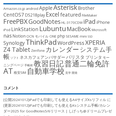
Asterisk
Apple
Brother
Amazon.co.jp
android
Excel
CentOS7
featured
DS218play
FileMaker
FreePBX
GoodNotes
iPad
iPhone
HL-3170CDW
Lubuntu
MacBook
LinkStation
iPod
Microsoft
nas
Notion
php
OCN モバイル ONE
SESAME mini
SSD
ThinkPad
XPERIA
WordPress
Synology
カレンダー
Z4 Tablet
システム手
Zenfone
帳
バリスタ
ネスカフェアンバサダー
プリンタ
モー
ソフト
教習日記
普通二輪免許
ニングページ
手帳術
AT
自動車学校
格安SIM
見学
開発
コメント
[公開20241012]iPadでも印刷しても使えるA4サイズKsリフィル
に
[更新20241012]iPadでも印刷しても使えるKsシステム手帳/カレン
ダー2025 for GoodNotes5/6リリース | しげっち@ドリームプレゼ