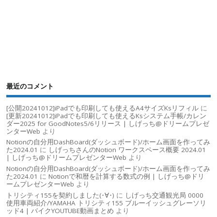
最近のコメント
[公開20241012]iPadでも印刷しても使えるA4サイズKsリフィル
に
[更新20241012]iPadでも印刷しても使えるKsシステム手帳/カレン
ダー2025 for GoodNotes5/6リリース | しげっち@ドリームプレゼ
ンターWeb
より
Notionの自分用DashBoard(ダッシュボード)/ホーム画面を作ってみ
た2024.01
に
しげっちさんのNotion ワークスペース概要 2024.01
| しげっち@ドリームプレゼンターWeb
より
Notionの自分用DashBoard(ダッシュボード)/ホーム画面を作ってみ
た2024.01
に
Notionで和暦を計算する数式の例 | しげっち@ドリ
ームプレゼンターWeb
より
トリシティ155を契約しました(･∀･)
に
しげっち交通観光局 0000
使用車両紹介/YAMAHA トリシティ155 ブルーイッシュグレーソリ
ッド4 | バイクYOUTUBE動画まとめ
より