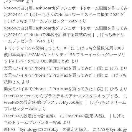
ンターWeb
より
Notionの自分用DashBoard(ダッシュボード)/ホーム画面を作ってみ
た2024.01
に
しげっちさんのNotion ワークスペース概要 2024.01
| しげっち@ドリームプレゼンターWeb
より
Notionの自分用DashBoard(ダッシュボード)/ホーム画面を作ってみ
た2024.01
に
Notionで和暦を計算する数式の例 | しげっち@ドリ
ームプレゼンターWeb
より
トリシティ155を契約しました(･∀･)
に
しげっち交通観光局 0000
使用車両紹介/YAMAHA トリシティ155 ブルーイッシュグレーソリ
ッド4 | バイクYOUTUBE動画まとめ
より
楽天モバイルでiPhone 13 Pro Maxを買ってみた！(完)
に
ひろ
より
楽天モバイルでiPhone 13 Pro Maxを買ってみた！(完)
に
しげっち
法師さん
より
楽天モバイルでiPhone 13 Pro Maxを買ってみた！(完)
に
ひろ
より
FreePBX/Asteriskからブラステルのアナウンスをスキップする。
に
FreePBXの設定(外線-ブラステルMy050編)。 | しげっち@ドリーム
プレゼンターWeb
より
FreePBXの設定(番号計画編)。
に
FreePBXの設定(内線)。 | しげっ
ち@ドリームプレゼンターWeb
より
新NAS「Synology DS218play」の選定と購入。
に
NASをSynology