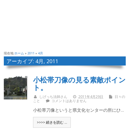
現在地:
ホーム
»
2011
»
4月
アーカイブ: 4月, 2011
小松帯刀像の見る素敵ポイン
ト。
しげっち法師さん
2011年4月29日
日々の
こと
コメントはありません
小松帯刀像というと県文化センターの所にひ…
>>>> 続きを読む ...